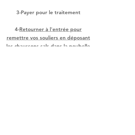
3-Payer pour le traitement
4-
Retourner à l'entrée pour
r
emettre vos souliers en déposant
les chaussons sals dans la poubelle
Vous pouvez quitter la clinique
maintenant.....un grand merci
© 2019 Groupe Dentaire Mon Paro